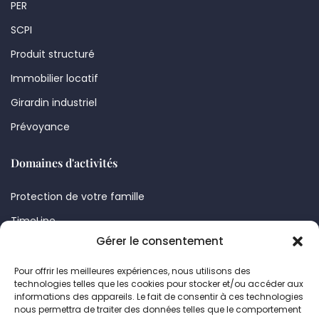
PER
SCPI
Produit structuré
Immobilier locatif
Girardin industriel
Prévoyance
Domaines d'activités
Protection de votre famille
TimeLine
Gérer le consentement
Préparer et anticiper votre succession
Optimiser votre patrimoine
Pour offrir les meilleures expériences, nous utilisons des
technologies telles que les cookies pour stocker et/ou accéder aux
Préparer sa retraite
informations des appareils. Le fait de consentir à ces technologies
nous permettra de traiter des données telles que le comportement
Fiscalité